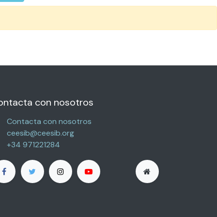
ontacta con nosotros
Contacta con nosotros
ceesib@ceesib.org
+34 971221284