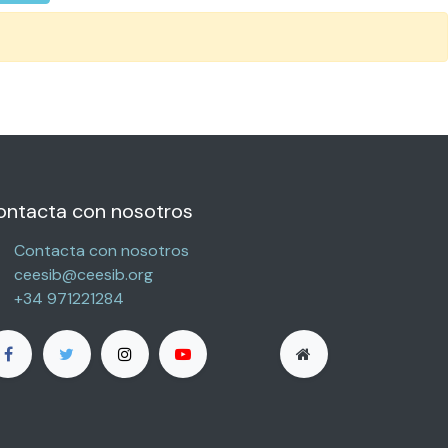
ontacta con nosotros
Contacta con nosotros
ceesib@ceesib.org
+34 971221284